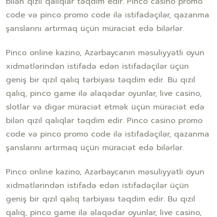
bilən qızıl qalıqlar təqdim edir. Pinco casino promo
code və pinco promo code ilə istifadəçilər, qazanma
şanslarını artırmaq üçün müraciət edə bilərlər.
Pinco online kazino, Azərbaycanın məsuliyyətli oyun
xidmətlərindən istifadə edən istifadəçilər üçün
geniş bir qızıl qalıq tərbiyası təqdim edir. Bu qızıl
qalıq, pinco game ilə əlaqədar oyunlar, live casino,
slotlar və digər müraciət etmək üçün müraciət edə
bilən qızıl qalıqlar təqdim edir. Pinco casino promo
code və pinco promo code ilə istifadəçilər, qazanma
şanslarını artırmaq üçün müraciət edə bilərlər.
Pinco online kazino, Azərbaycanın məsuliyyətli oyun
xidmətlərindən istifadə edən istifadəçilər üçün
geniş bir qızıl qalıq tərbiyası təqdim edir. Bu qızıl
qalıq, pinco game ilə əlaqədar oyunlar, live casino,