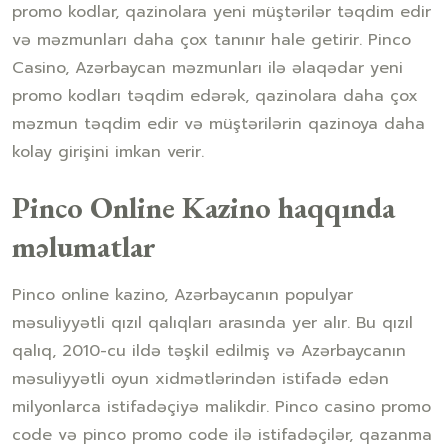
promo kodlar, qazinolara yeni müştərilər təqdim edir
və məzmunları daha çox tanınır hale getirir. Pinco
Casino, Azərbaycan məzmunları ilə əlaqədar yeni
promo kodları təqdim edərək, qazinolara daha çox
məzmun təqdim edir və müştərilərin qazinoya daha
kolay girişini imkan verir.
Pinco Online Kazino haqqında
məlumatlar
Pinco online kazino, Azərbaycanın populyar
məsuliyyətli qızıl qalıqları arasında yer alır. Bu qızıl
qalıq, 2010-cu ildə təşkil edilmiş və Azərbaycanın
məsuliyyətli oyun xidmətlərindən istifadə edən
milyonlarca istifadəçiyə malikdir. Pinco casino promo
code və pinco promo code ilə istifadəçilər, qazanma