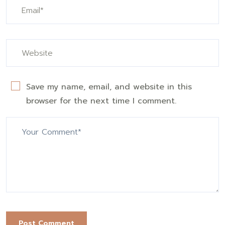
Save my name, email, and website in this
browser for the next time I comment.
Post Comment