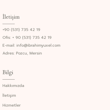
İletişim
+90 (531) 735 42 19
Ofis: + 90 (531) 735 42 19
E-mail: info@ibrahimyuxel.com
Adres: Pozcu, Mersin
Bilgi
Hakkımızda
İletişim
Hizmetler